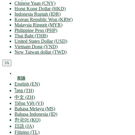
Chinese Yuan (CNY)
Hong Kong Dollar (HKD)
Indonesia Rupiah (IDR)
Korean Republic Won (KRW)
Malaysia Ringgit (MYR)
Philippine Peso (PHP)
Thai Baht (THB)
United States Dollar (USD)
Vietnam Dong (VND)
New Taiwan dollar (TWD)
JA
言語
English (EN)
ไทย (TH)
中文 (ZH)
Tiếng Việt (VI)
Bahasa Melayu (MS)
Bahasa Indonesia (ID)
한국어 (KO)
日語 (JA)
Filipino (TL)