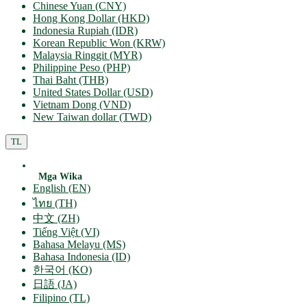
Chinese Yuan (CNY)
Hong Kong Dollar (HKD)
Indonesia Rupiah (IDR)
Korean Republic Won (KRW)
Malaysia Ringgit (MYR)
Philippine Peso (PHP)
Thai Baht (THB)
United States Dollar (USD)
Vietnam Dong (VND)
New Taiwan dollar (TWD)
TL
Mga Wika
English (EN)
ไทย (TH)
中文 (ZH)
Tiếng Việt (VI)
Bahasa Melayu (MS)
Bahasa Indonesia (ID)
한국어 (KO)
日語 (JA)
Filipino (TL)