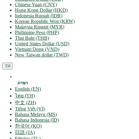
Chinese Yuan (CNY)
Hong Kong Dollar (HKD)
Indonesia Rupiah (IDR)
Korean Republic Won (KRW)
Malaysia Ringgit (MYR)
Philippine Peso (PHP)
Thai Baht (THB)
United States Dollar (USD)
Vietnam Dong (VND)
New Taiwan dollar (TWD)
TH
ภาษา
English (EN)
ไทย (TH)
中文 (ZH)
Tiếng Việt (VI)
Bahasa Melayu (MS)
Bahasa Indonesia (ID)
한국어 (KO)
日語 (JA)
Filipino (TL)