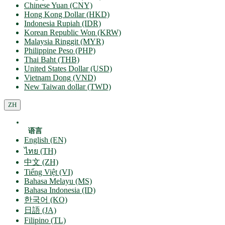
Chinese Yuan (CNY)
Hong Kong Dollar (HKD)
Indonesia Rupiah (IDR)
Korean Republic Won (KRW)
Malaysia Ringgit (MYR)
Philippine Peso (PHP)
Thai Baht (THB)
United States Dollar (USD)
Vietnam Dong (VND)
New Taiwan dollar (TWD)
ZH
语言
English (EN)
ไทย (TH)
中文 (ZH)
Tiếng Việt (VI)
Bahasa Melayu (MS)
Bahasa Indonesia (ID)
한국어 (KO)
日語 (JA)
Filipino (TL)