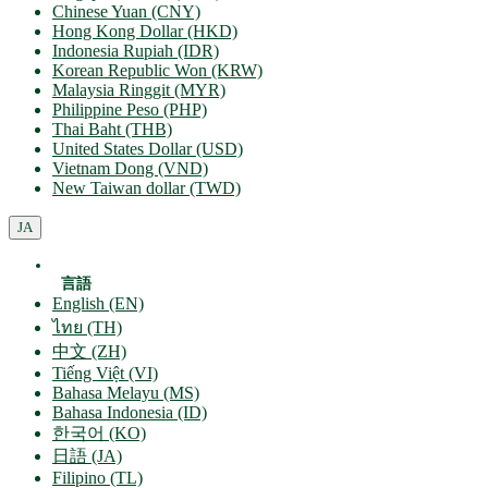
Chinese Yuan (CNY)
Hong Kong Dollar (HKD)
Indonesia Rupiah (IDR)
Korean Republic Won (KRW)
Malaysia Ringgit (MYR)
Philippine Peso (PHP)
Thai Baht (THB)
United States Dollar (USD)
Vietnam Dong (VND)
New Taiwan dollar (TWD)
JA
言語
English (EN)
ไทย (TH)
中文 (ZH)
Tiếng Việt (VI)
Bahasa Melayu (MS)
Bahasa Indonesia (ID)
한국어 (KO)
日語 (JA)
Filipino (TL)