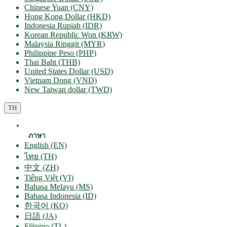
Chinese Yuan (CNY)
Hong Kong Dollar (HKD)
Indonesia Rupiah (IDR)
Korean Republic Won (KRW)
Malaysia Ringgit (MYR)
Philippine Peso (PHP)
Thai Baht (THB)
United States Dollar (USD)
Vietnam Dong (VND)
New Taiwan dollar (TWD)
TH
ภาษา
English (EN)
ไทย (TH)
中文 (ZH)
Tiếng Việt (VI)
Bahasa Melayu (MS)
Bahasa Indonesia (ID)
한국어 (KO)
日語 (JA)
Filipino (TL)