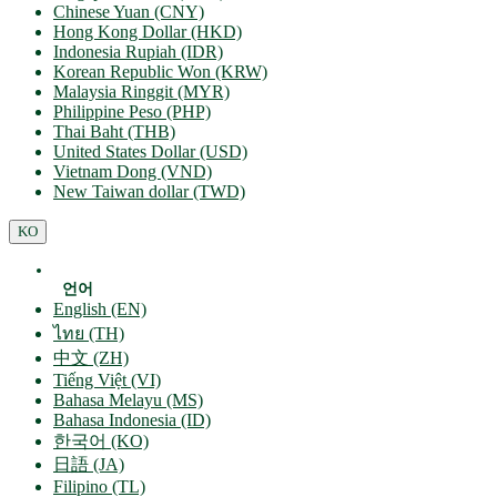
Chinese Yuan (CNY)
Hong Kong Dollar (HKD)
Indonesia Rupiah (IDR)
Korean Republic Won (KRW)
Malaysia Ringgit (MYR)
Philippine Peso (PHP)
Thai Baht (THB)
United States Dollar (USD)
Vietnam Dong (VND)
New Taiwan dollar (TWD)
KO
언어
English (EN)
ไทย (TH)
中文 (ZH)
Tiếng Việt (VI)
Bahasa Melayu (MS)
Bahasa Indonesia (ID)
한국어 (KO)
日語 (JA)
Filipino (TL)