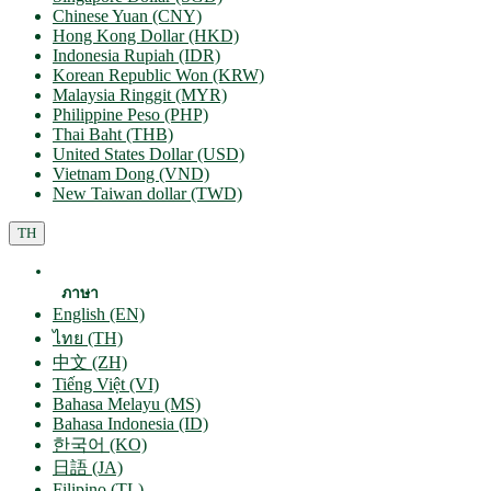
Chinese Yuan (CNY)
Hong Kong Dollar (HKD)
Indonesia Rupiah (IDR)
Korean Republic Won (KRW)
Malaysia Ringgit (MYR)
Philippine Peso (PHP)
Thai Baht (THB)
United States Dollar (USD)
Vietnam Dong (VND)
New Taiwan dollar (TWD)
TH
ภาษา
English (EN)
ไทย (TH)
中文 (ZH)
Tiếng Việt (VI)
Bahasa Melayu (MS)
Bahasa Indonesia (ID)
한국어 (KO)
日語 (JA)
Filipino (TL)