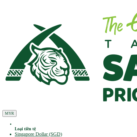
MYR
Loại tiền tệ
Singapore Dollar (SGD)