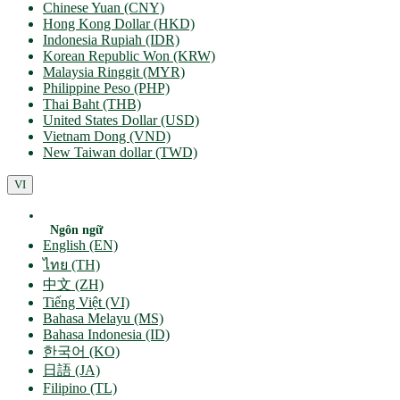
Chinese Yuan (CNY)
Hong Kong Dollar (HKD)
Indonesia Rupiah (IDR)
Korean Republic Won (KRW)
Malaysia Ringgit (MYR)
Philippine Peso (PHP)
Thai Baht (THB)
United States Dollar (USD)
Vietnam Dong (VND)
New Taiwan dollar (TWD)
VI
Ngôn ngữ
English (EN)
ไทย (TH)
中文 (ZH)
Tiếng Việt (VI)
Bahasa Melayu (MS)
Bahasa Indonesia (ID)
한국어 (KO)
日語 (JA)
Filipino (TL)