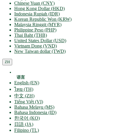
Chinese Yuan (CNY)
Hong Kong Dollar (HKD)
Indonesia Rupiah (IDR)
Korean Republic Won (KRW)
Malaysia Ringgit (MYR)
Philippine Peso (PHP)
Thai Baht (THB)
United States Dollar (USD)
Vietnam Dong (VND)
New Taiwan dollar (TWD)
ZH
语言
English (EN)
ไทย (TH)
中文 (ZH)
Tiếng Việt (VI)
Bahasa Melayu (MS)
Bahasa Indonesia (ID)
한국어 (KO)
日語 (JA)
Filipino (TL)