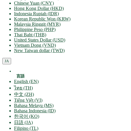
Chinese Yuan (CNY)
Hong Kong Dollar (HKD)
Indonesia Rupiah (IDR)
Korean Republic Won (KRW)
Malaysia Ringgit (MYR)
Philippine Peso (PHP)
Thai Baht (THB)
United States Dollar (USD)
Vietnam Dong (VND)
New Taiwan dollar (TWD)
JA
言語
English (EN)
ไทย (TH)
中文 (ZH)
Tiếng Việt (VI)
Bahasa Melayu (MS)
Bahasa Indonesia (ID)
한국어 (KO)
日語 (JA)
Filipino (TL)