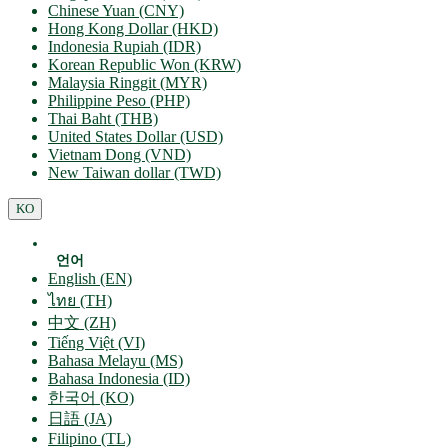
Chinese Yuan (CNY)
Hong Kong Dollar (HKD)
Indonesia Rupiah (IDR)
Korean Republic Won (KRW)
Malaysia Ringgit (MYR)
Philippine Peso (PHP)
Thai Baht (THB)
United States Dollar (USD)
Vietnam Dong (VND)
New Taiwan dollar (TWD)
KO
언어
English (EN)
ไทย (TH)
中文 (ZH)
Tiếng Việt (VI)
Bahasa Melayu (MS)
Bahasa Indonesia (ID)
한국어 (KO)
日語 (JA)
Filipino (TL)