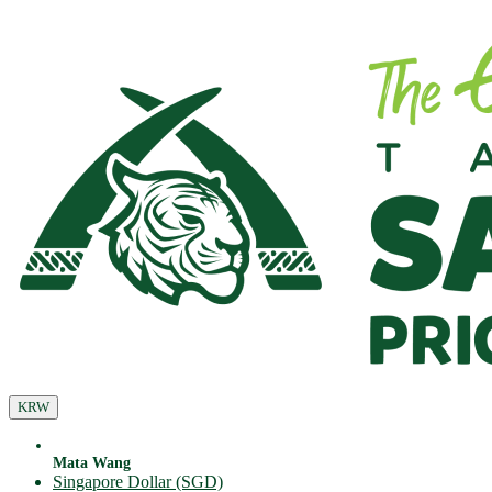
KRW
Mata Wang
Singapore Dollar (SGD)