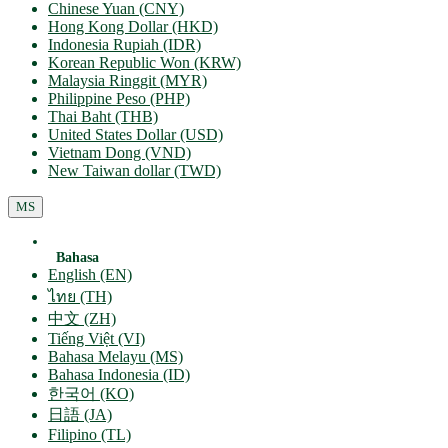
Chinese Yuan (CNY)
Hong Kong Dollar (HKD)
Indonesia Rupiah (IDR)
Korean Republic Won (KRW)
Malaysia Ringgit (MYR)
Philippine Peso (PHP)
Thai Baht (THB)
United States Dollar (USD)
Vietnam Dong (VND)
New Taiwan dollar (TWD)
MS
Bahasa
English (EN)
ไทย (TH)
中文 (ZH)
Tiếng Việt (VI)
Bahasa Melayu (MS)
Bahasa Indonesia (ID)
한국어 (KO)
日語 (JA)
Filipino (TL)